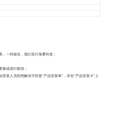
系，一经核实，我们实行免费补发；
更换或进行赔偿；
安装人员拒绝解决可拒签“产品安装单”，并在“产品安装卡”上