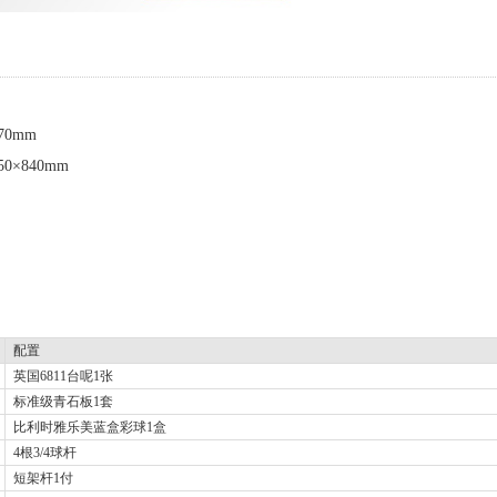
70mm
0×840mm
配置
英国6811台呢1张
标准级青石板1套
比利时雅乐美蓝盒彩球1盒
4
根3/4球杆
短架杆1付